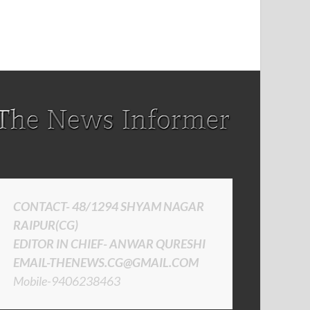
CONTACT- 48/1294 SHYAM NAGAR
RAIPUR(CG)
EDITOR IN CHIEF- ANWAR QURESHI
EMAIL-THENEWS.CG@GMAIL.COM
Mobile-9406238463