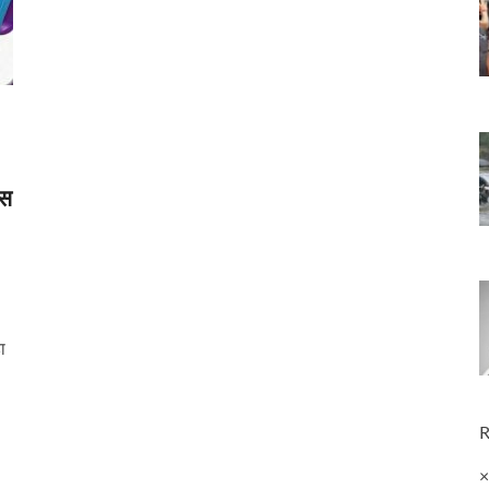
्स
ा
R