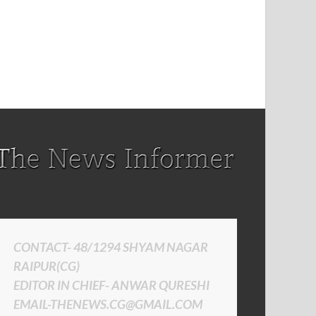
CONTACT- 48/1294 SHYAM NAGAR
RAIPUR(CG)
EDITOR IN CHIEF- ANWAR QURESHI
EMAIL-THENEWS.CG@GMAIL.COM