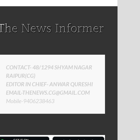
CONTACT- 48/1294 SHYAM NAGAR
RAIPUR(CG)
EDITOR IN CHIEF- ANWAR QURESHI
EMAIL-THENEWS.CG@GMAIL.COM
Mobile-9406238463