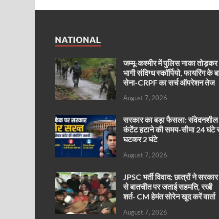
NATIONAL
जम्मू-कश्मीर में पुलिस नाका तोड़कर
भागी संदिग्ध स्कॉर्पियो, फायरिंग के ब
सेना-CRPF का सर्च ऑपरेशन तेज
August 7, 2026
सरकार का बड़ा फैसला: संवेदनशील
कंटेंट हटाने की समय-सीमा 24 घंटे 
घटकर 2 घंटे
August 7, 2026
JPSC भर्ती विवाद: छात्रों ने सरकार
से बातचीत पर जताई सहमति, रखी
शर्त- CM हेमंत सोरेन खुद करें वार्ता
August 7, 2026