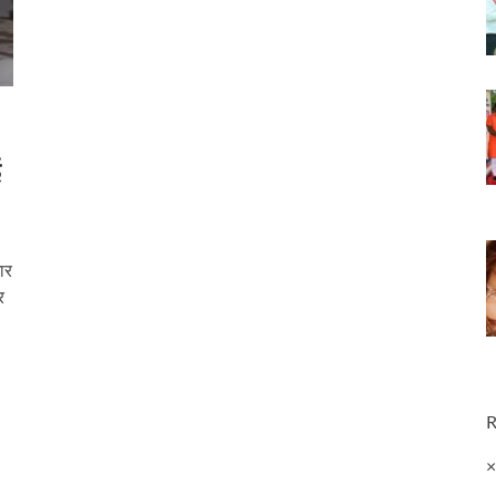
ई
मार
र
R