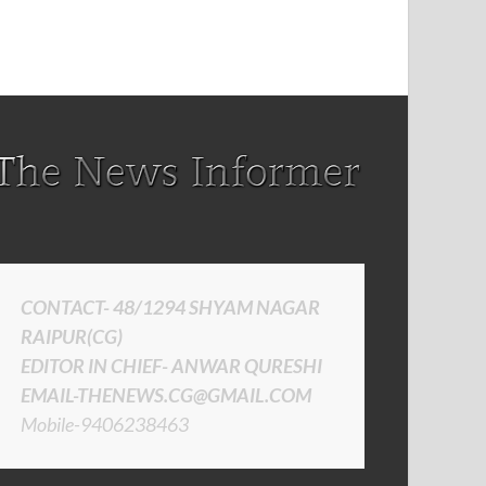
CONTACT- 48/1294 SHYAM NAGAR
RAIPUR(CG)
EDITOR IN CHIEF- ANWAR QURESHI
EMAIL-THENEWS.CG@GMAIL.COM
Mobile-9406238463