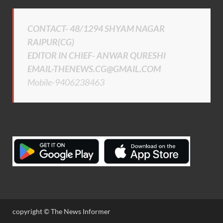
CONTACT- 48/1294 SHYAM NAGAR
RAIPUR(CG)
EDITOR IN CHIEF- ANWAR QURESHI
EMAIL-THENEWS.CG@GMAIL.COM
Mobile-9406238463
copyright © The News Informer