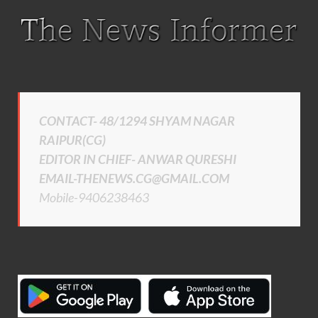
CONTACT- 48/1294 SHYAM NAGAR
RAIPUR(CG)
EDITOR IN CHIEF- ANWAR QURESHI
EMAIL-THENEWS.CG@GMAIL.COM
Mobile-9406238463