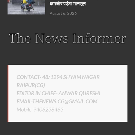
कमजोर पड़ेगा मानसून
August 6, 2026
CONTACT- 48/1294 SHYAM NAGAR
RAIPUR(CG)
EDITOR IN CHIEF- ANWAR QURESHI
EMAIL-THENEWS.CG@GMAIL.COM
Mobile-9406238463